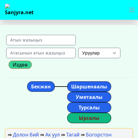
Издөө
Бекжан
Шаршенаалы
Уметаалы
Турсалы
Ырсалы
⇛
Долон бий
⇛
Ак уул
⇛
Тагай
⇛
Богорстон