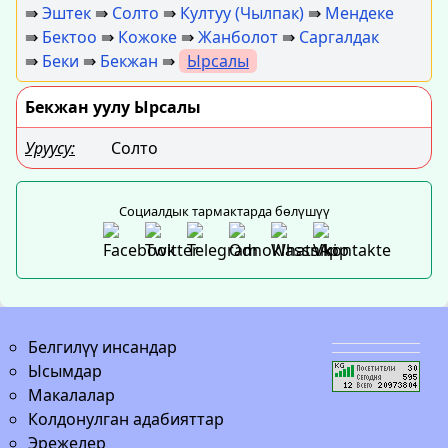
⇛
Эштек
⇛
Солто
⇛
Култуу (Чылпак)
⇛
Мендеке
⇛
Бектоо
⇛
Кожоке
⇛
Жанболот
⇛
Саргалдак
⇛
Беки
⇛
Бекжан
⇛
Ырсалы
Бекжан уулу Ырсалы
Уруусу:
Солто
Социалдык тармактарда бөлүшүү
Белгилүү инсандар
Ысымдар
Макалалар
Колдонулган адабияттар
Эрежелер