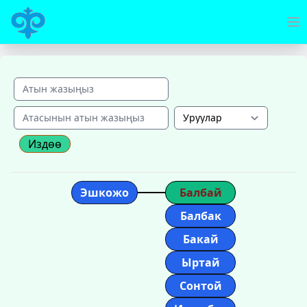
Издөө
Эшкожо
Балбай
Балбак
Бакай
Ыртай
Сонтой