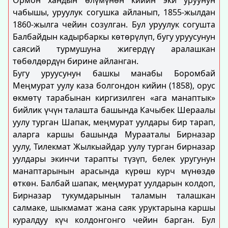
Ормон хандын өлүмүнөн кийин эки уруунун
чабышы, уруулук согушка айланып, 1855-жылдан
1860-жылга чейин созулган. Бул уруулук согушта
Балбайдын кадырбаркы көтөрүлүп, бугу уруусунун
саясий турмушуна жигердүү аралашкан
төбөлдөрдүн бирине айланган.
Бугу уруусунун башкы манабы Боромбай
Меңмурат уулу каза болгондон кийин (1858), орус
өкмөтү тарабынан киргизилген «ага манаптык»
бийлик үчүн талашта башында Качыбек Шераалы
уулу турган Шапак, меңмурат уулдары бир тарап,
аларга каршы башында Мурааталы Бирназар
уулу, Тилекмат Жылкыайдар уулу турган бирназар
уулдары экинчи тарапты түзүп, белек уругунун
манаптарынын арасында күрөш курч мүнөздө
өткөн. Балбай шапак, меңмурат уулдарын колдоп,
Бирназар тукумдарынын таламын талашкан
салмаке, шыкмамат жана саяк уруктарына каршы
куралдуу күч колдонгонго чейин барган. Бул