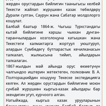
жерден орустардын бийлигин тааныгысы келбей
Текести жайлап жүрүшкөн казак төбөлдөрү
Дурали султан, Саурун жана Сабатар молдолорго
кошулат.
Балбай баатыр 1864-ж. Чыгыш Түркстандагы
кытай бийлигине каршы чыккан дунган-
таранчылардын козголоңуна катышкан жана
Текестеги калмактарга жортуул уюштуруп,
алардын Сүмбөдөгү бутпарастык кечилканасын
талкалап, жылкысына тийип, айылдарын
талкалаган.
1867-жылдын май айында орус өкмөтүнүн
чалгындоо иштерин жетектеген, полковник В. А.
Полторацкийдин кошууну Текеске экспедицияга
келген. Ал жерден орустардын бийлигине моюн
сунбай жүрүшкөн кыргыз-казак айылдары бар
экендигин угуп, курчоого алган.
Натыйжада, кыргыз казак урууларынын