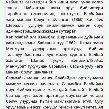
чабышта саяктардан бир киши өлүп, үчөө колго
түшөт. Чабыштын аягы орус бийликтери
тарабынан текшерилип, токтотулат. Балбайды
«ага манап» болуп шайланган (1860) Качыбек
Шераалы уулунун кийлигишүүсү менен орус
администрациясы жазадан куткарат.
Көп узабай эле Качыбек Шераалынын дүйнөдөн
кайткандыгына байланыштуу (1862) Шапак жана
Меңмурат уулдарынын ортосунда бийлик
талашуу башталат. Бул жолку күрөштө Балбай
жактаган Шапак тукуму жеңилип,1863-ж.
Меңмурат тукумунан Сарымбек Сасыке уулу «ага
манап» болуп шайланат.
Сарымбек манап менен Балбайдын ортосундагы
мамиле кескин начарлап, Сарымбек Балбайды
орус бийликтерине жамандай баштайт. Балбай
баатыр буга жооп иретинде орус-кытай чегара
бөлүү учурунда Кытай мамлекетине өтүп, бугу
урууларынын эски конушу Текеске көчүп кетет. Ал