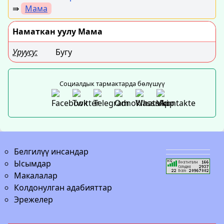
⇛
Мама
Наматкан уулу Мама
Уруусу:
Бугу
Социалдык тармактарда бөлүшүү
Белгилүү инсандар
Ысымдар
Макалалар
Колдонулган адабияттар
Эрежелер