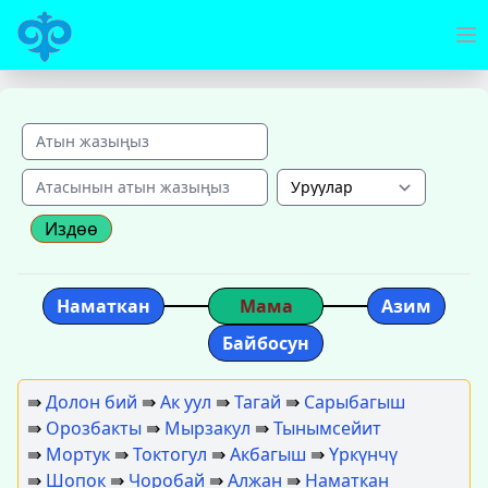
Издөө
Наматкан
Мама
Азим
Байбосун
⇛
Долон бий
⇛
Ак уул
⇛
Тагай
⇛
Сарыбагыш
⇛
Орозбакты
⇛
Мырзакул
⇛
Тынымсейит
⇛
Мортук
⇛
Токтогул
⇛
Акбагыш
⇛
Үркүнчү
⇛
Шопок
⇛
Чоробай
⇛
Алжан
⇛
Наматкан