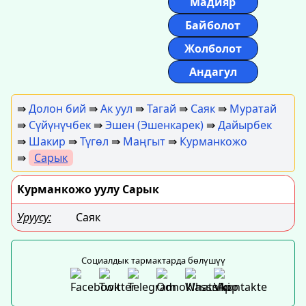
Мадияр
Байболот
Жолболот
Андагул
⇛
Долон бий
⇛
Ак уул
⇛
Тагай
⇛
Саяк
⇛
Муратай
⇛
Сүйүнүчбек
⇛
Эшен (Эшенкарек)
⇛
Дайырбек
⇛
Шакир
⇛
Түгөл
⇛
Маңгыт
⇛
Курманкожо
⇛
Сарык
Курманкожо уулу Сарык
Уруусу:
Саяк
Социалдык тармактарда бөлүшүү