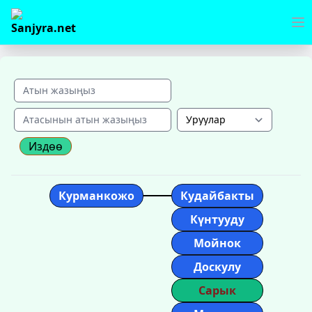
Издөө
Курманкожо
Кудайбакты
Күнтууду
Мойнок
Доскулу
Сарык