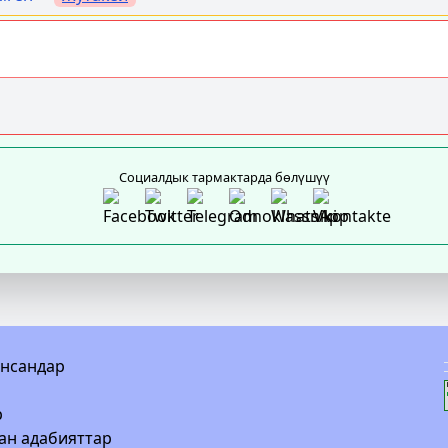
Социалдык тармактарда бөлүшүү
инсандар
р
ан адабияттар