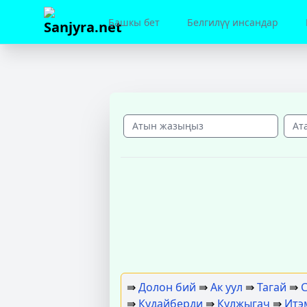
Башкы бет
Белгилүү инсандар
⇛
Долон бий
⇛
Ак уул
⇛
Тагай
⇛
С
⇛
Кудайберди
⇛
Кулжыгач
⇛
Итэ