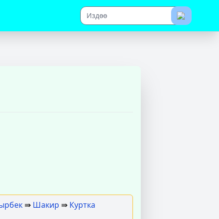
ырбек
⇛
Шакир
⇛
Куртка