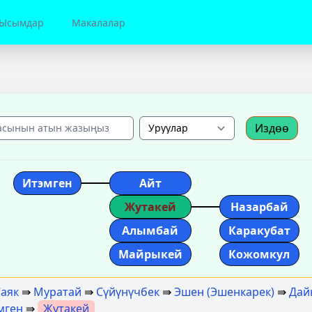
Ысымдар
Макалалар
Издөө
Итэмген
Айт
Жутакей
Назарбай
Алымбай
Каракубат
Майрыкей
Кожомкул
аяк
⇛
Муратай
⇛
Сүйүнүчбек
⇛
Эшен (Эшенкарек)
⇛
Дай
мген
⇛
Жутакей