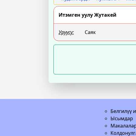
Итэмген уулу Жутакей
Уруусу:
Саяк
Белгилүү 
Ысымдар
Макалала
Колдонулг