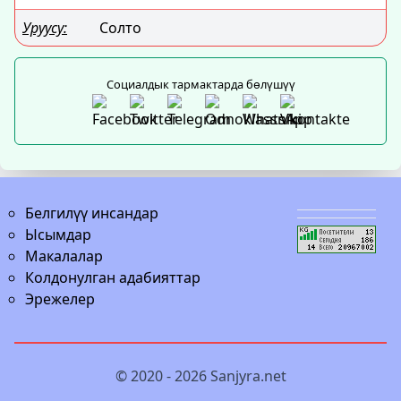
Уруусу:
Солто
Социалдык тармактарда бөлүшүү
Белгилүү инсандар
Ысымдар
Макалалар
Колдонулган адабияттар
Эрежелер
© 2020 - 2026
Sanjyra.net