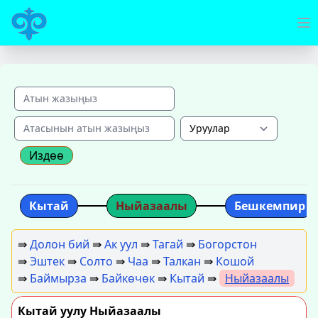
Издөө
Кытай
Ныйазаалы
Бешкемпир
⇛
Долон бий
⇛
Ак уул
⇛
Тагай
⇛
Богорстон
⇛
Эштек
⇛
Солто
⇛
Чаа
⇛
Талкан
⇛
Кошой
⇛
Баймырза
⇛
Байкөчөк
⇛
Кытай
⇛
Ныйазаалы
Кытай уулу Ныйазаалы