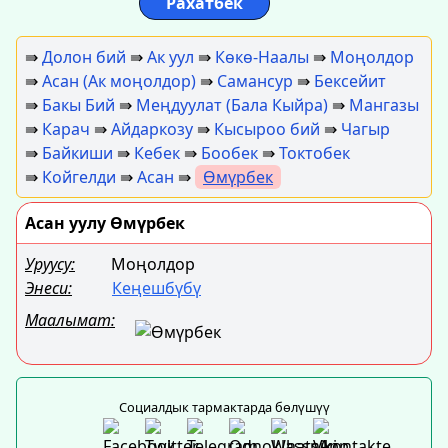
Рахатбек
⇛
Долон бий
⇛
Ак уул
⇛
Көкө-Наалы
⇛
Моңолдор
⇛
Асан (Ак моңолдор)
⇛
Самансур
⇛
Бексейит
⇛
Бакы Бий
⇛
Меңдуулат (Бала Кыйра)
⇛
Мангазы
⇛
Карач
⇛
Айдаркозу
⇛
Кысыроо бий
⇛
Чагыр
⇛
Байкиши
⇛
Кебек
⇛
Бообек
⇛
Токтобек
⇛
Койгелди
⇛
Асан
⇛
Өмүрбек
Асан уулу Өмүрбек
Уруусу:
Моңолдор
Энеси:
Кеңешбүбү
Маалымат:
Социалдык тармактарда бөлүшүү