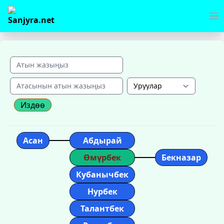
Издөө
Асан
Абдырай
Өмүрбек
Бекназар
Кубанычбек
Нурбек
Талантбек