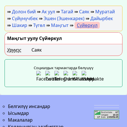
⇛
Долон бий
⇛
Ак уул
⇛
Тагай
⇛
Саяк
⇛
Муратай
⇛
Сүйүнүчбек
⇛
Эшен (Эшенкарек)
⇛
Дайырбек
⇛
Шакир
⇛
Түгөл
⇛
Маңгыт
⇛
Сүйөркул
Маңгыт уулу Сүйөркул
Уруусу:
Саяк
Социалдык тармактарда бөлүшүү
Белгилүү инсандар
Ысымдар
Макалалар
Колдонулган адабияттар