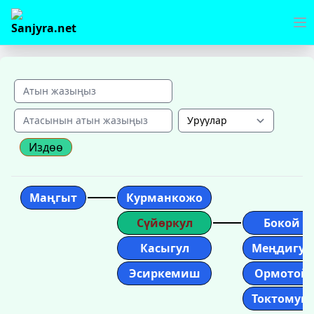
Издөө
Маңгыт
Курманкожо
Сүйөркул
Бокой
Касыгул
Меңдигул
Эсиркемиш
Ормотой
Токтомуш