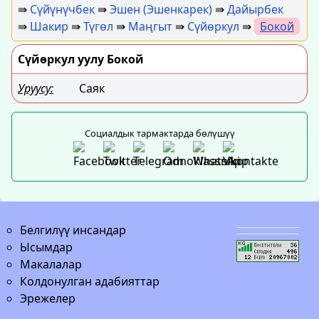
⇛
Сүйүнүчбек
⇛
Эшен (Эшенкарек)
⇛
Дайырбек
⇛
Шакир
⇛
Түгөл
⇛
Маңгыт
⇛
Сүйөркул
⇛
Бокой
Сүйөркул уулу Бокой
Уруусу:
Саяк
Социалдык тармактарда бөлүшүү
Белгилүү инсандар
Ысымдар
Макалалар
Колдонулган адабияттар
Эрежелер