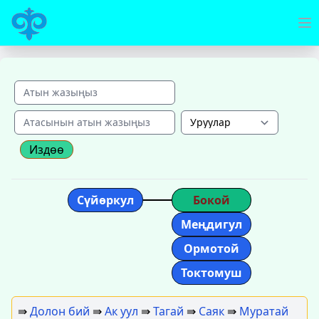
Издөө
Сүйөркул
Бокой
Меңдигул
Ормотой
Токтомуш
⇛
Долон бий
⇛
Ак уул
⇛
Тагай
⇛
Саяк
⇛
Муратай