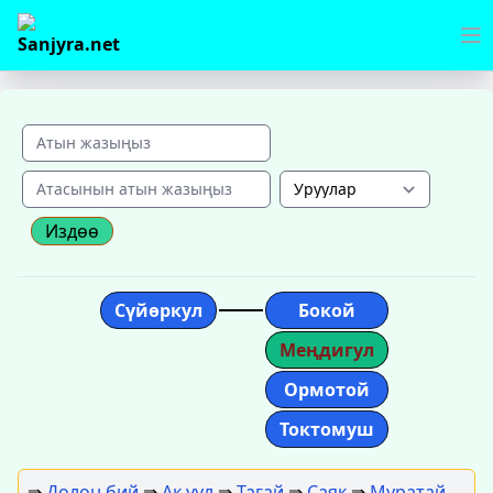
Издөө
Сүйөркул
Бокой
Меңдигул
Ормотой
Токтомуш
⇛
Долон бий
⇛
Ак уул
⇛
Тагай
⇛
Саяк
⇛
Муратай