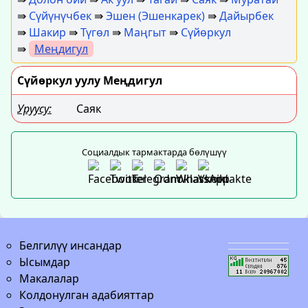
⇛
Сүйүнүчбек
⇛
Эшен (Эшенкарек)
⇛
Дайырбек
⇛
Шакир
⇛
Түгөл
⇛
Маңгыт
⇛
Сүйөркул
⇛
Меңдигул
Сүйөркул уулу Меңдигул
Уруусу:
Саяк
Социалдык тармактарда бөлүшүү
Белгилүү инсандар
Ысымдар
Макалалар
Колдонулган адабияттар