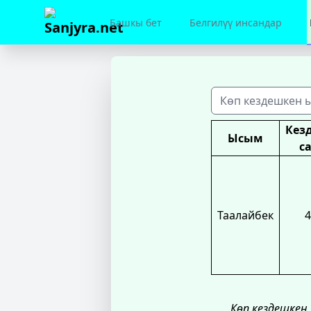
Башкы бет
Белгилүү инсандар
Кез
Ысым
с
Таалайбек
4
Көп кездешкен