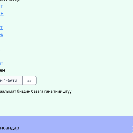
ат
ан
т
ек
т
к
з
ат
ан
н 1-бети
»»
маалымат биздин базага гана тийиштүү
инсандар