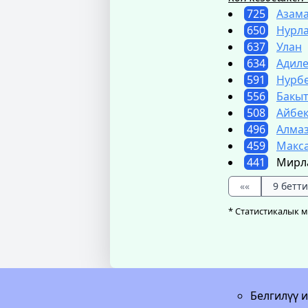
725
Азам
650
Нурл
637
Улан
634
Адиле
591
Нурб
556
Бакы
508
Айбе
496
Алма
459
Макс
441
Мирл
««
9 бетти
* Статистикалык 
Белгилүү 