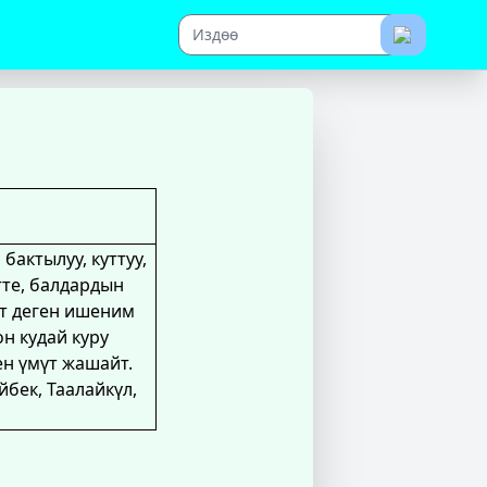
актылуу, куттуу,
тте, балдардын
т деген ишеним
он кудай куру
ен үмүт жашайт.
бек, Таалайкүл,