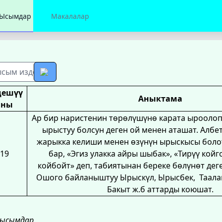
Ысымдар
Макалалар
дешүү
Аныктама
аны
Ар бир наристенин төрөлүшүнө карата ыроолоп б
ырыстуу болсун деген ой менен аташат. Албе
жарыкка келиши менен өзүнүн ырыскысы боло
19
бар, «Эгиз улакка айры шыбак», «Тирүү койг
койбойт» деп, табиятынан береке бөлүнөт дег
Ошого байланыштуу Ырыскүл, Ырысбек, Таалай
Бакыт ж.б аттарды коюшат.
 ысымдар